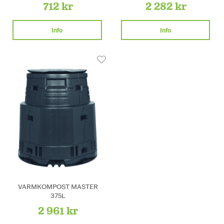
712 kr
2 282 kr
Info
Info
VARMKOMPOST MASTER
375L
2 961 kr