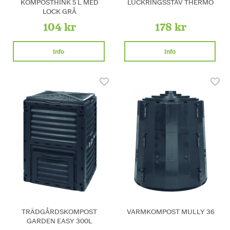
KOMPOSTHINK 5 L MED
LUCKRINGSSTAV THERMO
LOCK GRÅ
104 kr
178 kr
Info
Info
TRÄDGÅRDSKOMPOST
VARMKOMPOST MULLY 36
GARDEN EASY 300L