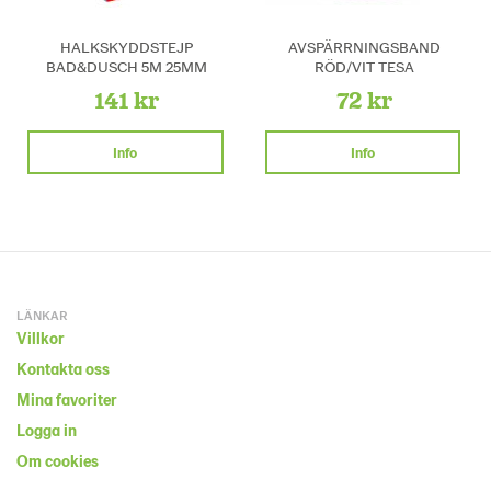
HALKSKYDDSTEJP
AVSPÄRRNINGSBAND
BAD&DUSCH 5M 25MM
RÖD/VIT TESA
141 kr
72 kr
Info
Info
LÄNKAR
Villkor
Kontakta oss
Mina favoriter
Logga in
Om cookies