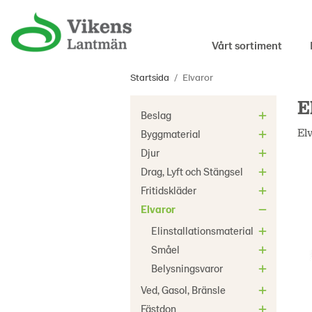
Vårt sortiment
Startsida
/
Elvaror
E
Beslag
El
Byggmaterial
Djur
Drag, Lyft och Stängsel
Fritidskläder
Elvaror
Elinstallationsmaterial
Småel
Belysningsvaror
Ved, Gasol, Bränsle
Fästdon