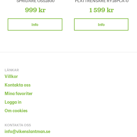
SPRIDARE OSS1800
PLATTRENSARE RY18PCA-0
999 kr
1 599 kr
Info
Info
LÄNKAR
Villkor
Kontakta oss
Mina favoriter
Logga in
Om cookies
KONTAKTA OSS
info@vikenslantman.se