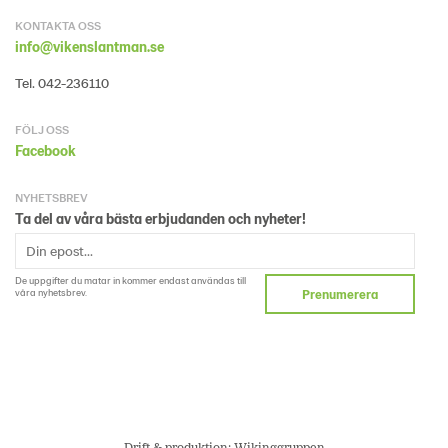
KONTAKTA OSS
info@vikenslantman.se
Tel. 042-236110
FÖLJ OSS
Facebook
NYHETSBREV
Ta del av våra bästa erbjudanden och nyheter!
De uppgifter du matar in kommer endast användas till
våra nyhetsbrev.
Prenumerera
Drift & produktion:
Wikinggruppen