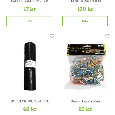
PAPPERSSÄCK 125L 2 B
HANDSTRÄCKFILM
17 kr
150 kr
Info
Info
SOPSÄCK 70L 25ST SVA
Gummiband i påse
49 kr
25 kr