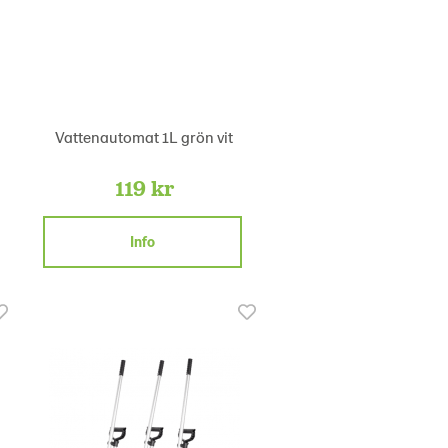
Vattenautomat 1L grön vit
119 kr
Info