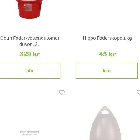
Gaun Foder/vattenautomat
Hippo Foderskopa 1 kg
duvor 12L
329 kr
45 kr
Info
Info