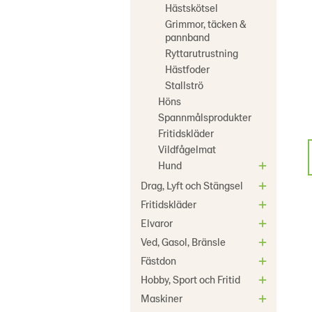
Hästskötsel
Grimmor, täcken &
pannband
Ryttarutrustning
Hästfoder
Stallströ
Höns
Spannmålsprodukter
Fritidskläder
Vildfågelmat
Hund
Drag, Lyft och Stängsel
Fritidskläder
Elvaror
Ved, Gasol, Bränsle
Fästdon
Hobby, Sport och Fritid
Maskiner