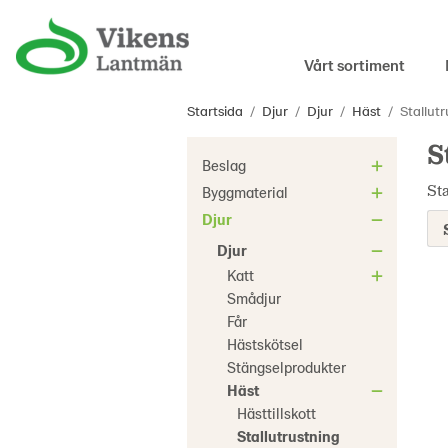
Vårt sortiment
Startsida
/
Djur
/
Djur
/
Häst
/
Stallut
S
Beslag
Sta
Byggmaterial
Djur
Djur
Katt
Smådjur
Får
Hästskötsel
Stängselprodukter
Häst
Hästtillskott
Stallutrustning