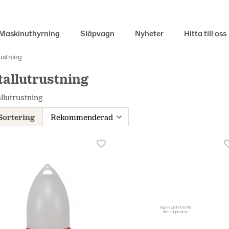
Maskinuthyrning
Släpvagn
Nyheter
Hitta till oss
rustning
tallutrustning
llutrustning
Sortering