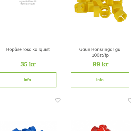
Höpåse rosa källquist
Gaun Hönsringar gul
100st/fp
35 kr
99 kr
Info
Info