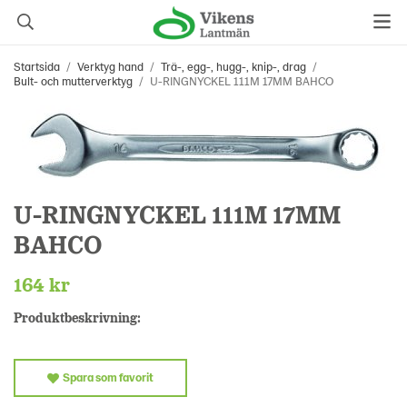
Startsida
/
Verktyg hand
/
Trä-, egg-, hugg-, knip-, drag
/
Bult- och mutterverktyg
/
U-RINGNYCKEL 111M 17MM BAHCO
U-RINGNYCKEL 111M 17MM
BAHCO
164 kr
Produktbeskrivning:
Spara som favorit