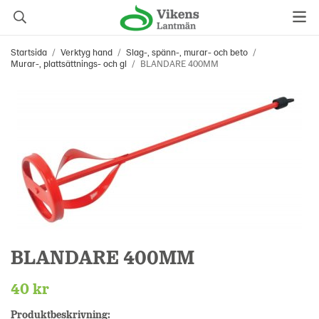
Startsida
/
Verktyg hand
/
Slag-, spänn-, murar- och beto
/
Murar-, plattsättnings- och gl
/
BLANDARE 400MM
BLANDARE 400MM
40 kr
Produktbeskrivning: