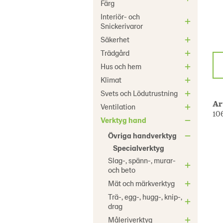
Färg
Interiör- och
Snickerivaror
Säkerhet
Trädgård
Hus och hem
Klimat
Svets och Lödutrustning
Ar
Ventilation
10
Verktyg hand
Övriga handverktyg
Specialverktyg
Slag-, spänn-, murar-
och beto
Mät och märkverktyg
Trä-, egg-, hugg-, knip-,
drag
Måleriverktyg