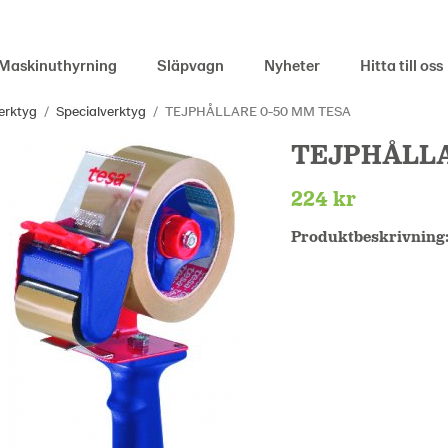
Maskinuthyrning
Släpvagn
Nyheter
Hitta till oss
erktyg
/
Specialverktyg
/
TEJPHÅLLARE 0-50 MM TESA
TEJPHÅLLA
224 kr
Produktbeskrivning