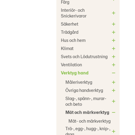
Färg
Interiör- och
Snickerivaror
Säkerhet
Trädgård
Hus och hem
Klimat
Svets och Lödutrustning
Ventilation
Verktyg hand
Måleriverktyg
Övriga handverktyg
Slag-, spänn-, murar-
och beto
Mät och märkverktyg
Mät- och märkverktyg
Trä-, egg-, hugg-, knip-,
drag