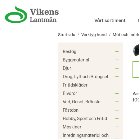
Vårt sortiment
Startsida
/
Verktyg hand
/
Mät och märk
Beslag
Byggmaterial
Djur
Drag, Lyft och Stängsel
Fritidskläder
Ar
Elvaror
10
Ved, Gasol, Bränsle
Fästdon
Hobby, Sport och Fritid
Maskiner
Inredningsmaterial och