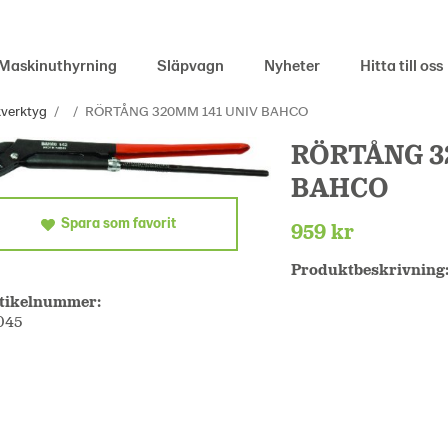
Maskinuthyrning
Släpvagn
Nyheter
Hitta till oss
verktyg
/
/
RÖRTÅNG 320MM 141 UNIV BAHCO
RÖRTÅNG 3
BAHCO
Spara som favorit
959 kr
Produktbeskrivning
tikelnummer:
045