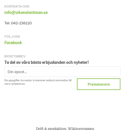
KONTAKTA OSS
info@vikenslantman.se
Tel. 042-236110
FÖLJ OSS
Facebook
NYHETSBREV
Ta del av våra bästa erbjudanden och nyheter!
De uppgifter du matar in kommer endast användas till
våra nyhetsbrev.
Prenumerera
Drift & produktion:
Wikinggruppen