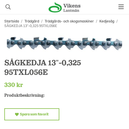
Startsida
/
Trädgård
/
Trädgårds- och skogsmaskiner
/
Kedjesåg
/
SÅGKEDJA 13"-0,325 95TXL056E
SÅGKEDJA 13"-0,325
95TXL056E
330 kr
Produktbeskrivning:
Spara som favorit