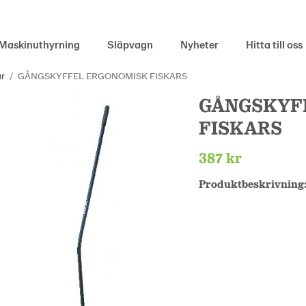
Maskinuthyrning
Släpvagn
Nyheter
Hitta till oss
r
/
GÅNGSKYFFEL ERGONOMISK FISKARS
GÅNGSKYF
FISKARS
387 kr
Produktbeskrivning