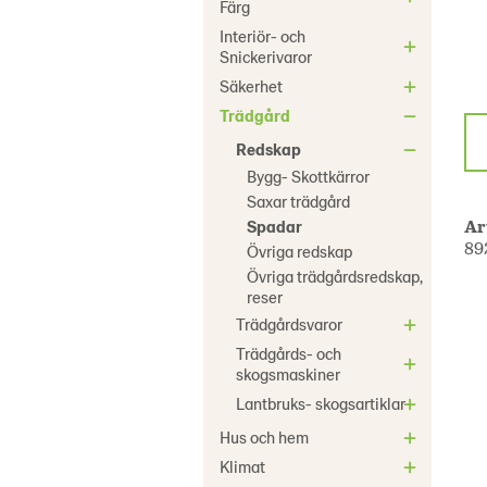
Färg
Interiör- och
Snickerivaror
Säkerhet
Trädgård
Redskap
Bygg- Skottkärror
Saxar trädgård
Ar
Spadar
89
Övriga redskap
Övriga trädgårdsredskap,
reser
Trädgårdsvaror
Trädgårds- och
skogsmaskiner
Lantbruks- skogsartiklar
Hus och hem
Klimat