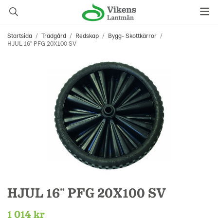
Startsida
/
Trädgård
/
Redskap
/
Bygg- Skottkärror
/
HJUL 16" PFG 20X100 SV
HJUL 16" PFG 20X100 SV
1 014 kr