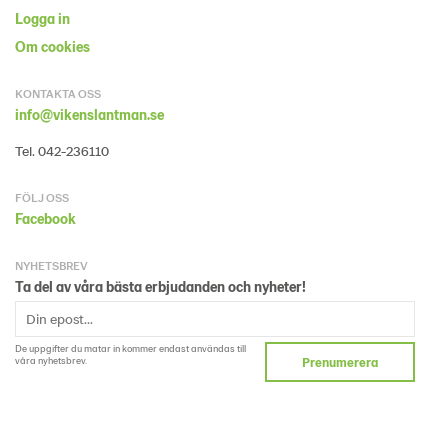
Logga in
Om cookies
KONTAKTA OSS
info@vikenslantman.se
Tel. 042-236110
FÖLJ OSS
Facebook
NYHETSBREV
Ta del av våra bästa erbjudanden och nyheter!
De uppgifter du matar in kommer endast användas till
våra nyhetsbrev.
Prenumerera