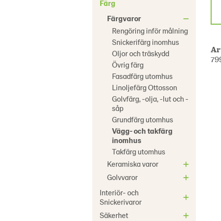
Färg
Färgvaror
Rengöring inför målning
Snickerifärg inomhus
Ar
Oljor och träskydd
79
Övrig färg
Fasadfärg utomhus
Linoljefärg Ottosson
Golvfärg, -olja, -lut och -
såp
Grundfärg utomhus
Vägg- och takfärg
inomhus
Takfärg utomhus
Keramiska varor
Golvvaror
Interiör- och
Snickerivaror
Säkerhet