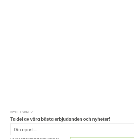
NYHETSBREV
Ta del av våra bästa erbjudanden och nyheter!
De uppgifter du matar in kommer