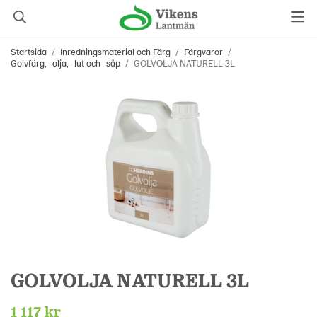
Startsida
/
Inredningsmaterial och Färg
/
Färgvaror
/
Golvfärg, -olja, -lut och -såp
/
GOLVOLJA NATURELL 3L
GOLVOLJA NATURELL 3L
1 117 kr