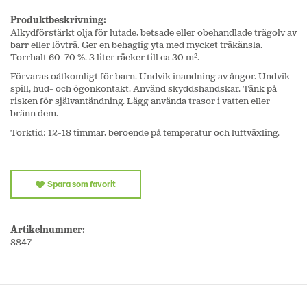
Produktbeskrivning:
Alkydförstärkt olja för lutade, betsade eller obehandlade trägolv av
barr eller lövträ. Ger en behaglig yta med mycket träkänsla.
Torrhalt 60-70 %. 3 liter räcker till ca 30 m².
Förvaras oåtkomligt för barn. Undvik inandning av ångor. Undvik
spill, hud- och ögonkontakt. Använd skyddshandskar. Tänk på
risken för självantändning. Lägg använda trasor i vatten eller
bränn dem.
Torktid: 12-18 timmar, beroende på temperatur och luftväxling.
Spara som favorit
Artikelnummer:
8847