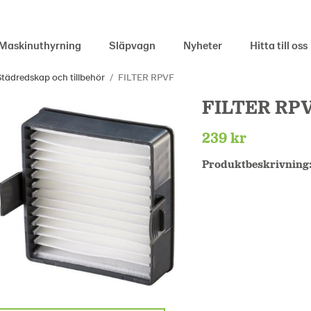
Maskinuthyrning
Släpvagn
Nyheter
Hitta till oss
Städredskap och tillbehör
/
FILTER RPVF
FILTER RP
239 kr
Produktbeskrivning