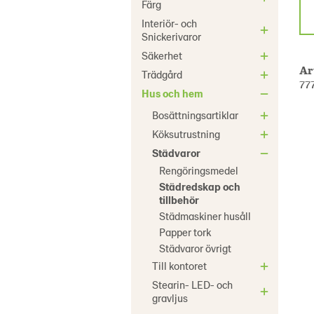
Färg
Interiör- och
Snickerivaror
Säkerhet
Ar
Trädgård
77
Hus och hem
Bosättningsartiklar
Köksutrustning
Städvaror
Rengöringsmedel
Städredskap och
tillbehör
Städmaskiner husåll
Papper tork
Städvaror övrigt
Till kontoret
Stearin- LED- och
gravljus