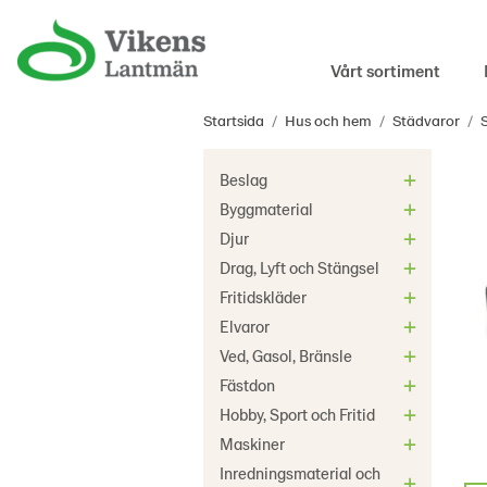
Vårt sortiment
Startsida
/
Hus och hem
/
Städvaror
/
Beslag
Byggmaterial
Djur
Drag, Lyft och Stängsel
Fritidskläder
Elvaror
Ved, Gasol, Bränsle
Fästdon
Hobby, Sport och Fritid
Maskiner
Inredningsmaterial och