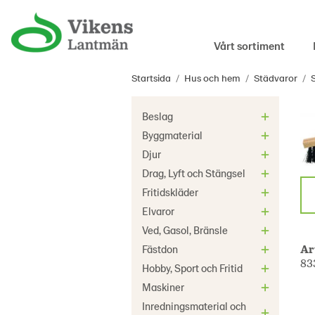
Vårt sortiment
Startsida
/
Hus och hem
/
Städvaror
/
Beslag
Byggmaterial
Djur
Drag, Lyft och Stängsel
Fritidskläder
Elvaror
Ved, Gasol, Bränsle
Ar
Fästdon
83
Hobby, Sport och Fritid
Maskiner
Inredningsmaterial och