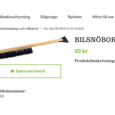
Maskinuthyrning
Släpvagn
Nyheter
Hitta till oss
Städredskap och tillbehör
/
BILSNÖBORSTE M ISSKR
BILSNÖBOR
29 kr
Produktbeskrivning
Spara som favorit
tikelnummer:
30