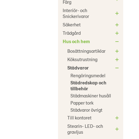
Färg
Interiör- och
Snickerivaror
Säkerhet
Trädgård
Hus och hem
Bosättningsartiklar
Köksutrustning
Städvaror
Rengöringsmedel
Städredskap och
tillbehör
Städmaskiner husåll
Papper tork
Städvaror övrigt
Till kontoret
Stearin- LED- och
gravljus