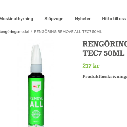
Maskinuthyrning
Släpvagn
Nyheter
Hitta till oss
Rengöringsmedel
/
RENGÖRING REMOVE ALL TEC7 50ML
RENGÖRIN
TEC7 50ML
217 kr
Produktbeskrivning