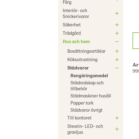
Färg
Interiör- och
Snickerivaror
Säkerhet
Trädgård
Hus och hem
Bosättningsartiklar
Köksutrustning
Ar
Städvaror
99
Rengöringsmedel
Städredskap och
tillbehör
Städmaskiner husåll
Papper tork
Städvaror övrigt
Till kontoret
Stearin- LED- och
gravljus