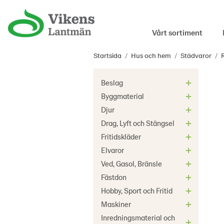
Vårt sortiment
Startsida
/
Hus och hem
/
Städvaror
/
Beslag
Byggmaterial
Djur
Drag, Lyft och Stängsel
Fritidskläder
Elvaror
Ved, Gasol, Bränsle
Fästdon
Hobby, Sport och Fritid
Maskiner
Inredningsmaterial och