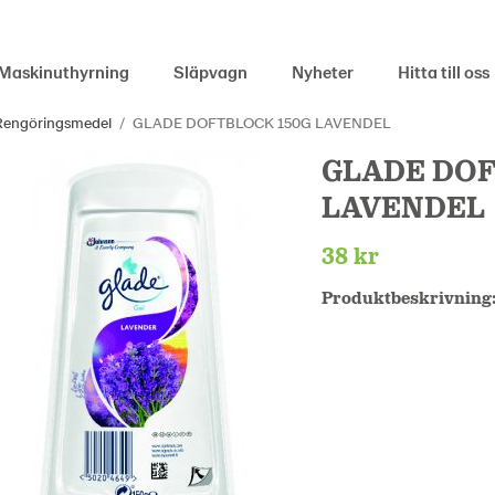
Maskinuthyrning
Släpvagn
Nyheter
Hitta till oss
Rengöringsmedel
/
GLADE DOFTBLOCK 150G LAVENDEL
GLADE DOF
LAVENDEL
38 kr
Produktbeskrivning