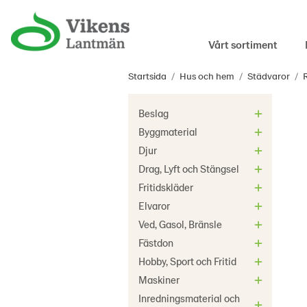
Vårt sortiment
Startsida
/
Hus och hem
/
Städvaror
/
Beslag
Byggmaterial
Djur
Drag, Lyft och Stängsel
Fritidskläder
Elvaror
Ved, Gasol, Bränsle
Fästdon
Hobby, Sport och Fritid
Maskiner
Inredningsmaterial och