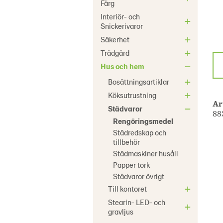
Färg
Interiör- och
Snickerivaror
Säkerhet
Trädgård
Hus och hem
Bosättningsartiklar
Köksutrustning
Ar
Städvaror
88
Rengöringsmedel
Städredskap och
tillbehör
Städmaskiner husåll
Papper tork
Städvaror övrigt
Till kontoret
Stearin- LED- och
gravljus