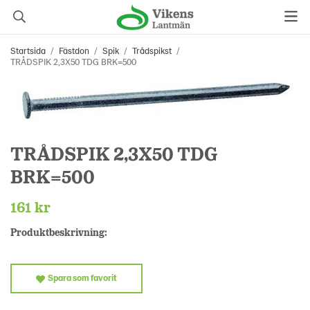
Startsida
/
Fästdon
/
Spik
/
Trådspikst
/
TRÅDSPIK 2,3X50 TDG BRK=500
TRÅDSPIK 2,3X50 TDG
BRK=500
161 kr
Produktbeskrivning:
Spara som favorit