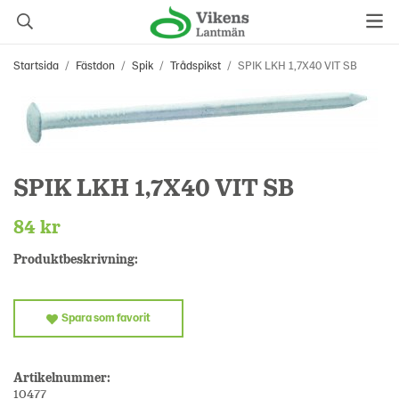
Startsida
/
Fästdon
/
Spik
/
Trådspikst
/
SPIK LKH 1,7X40 VIT SB
SPIK LKH 1,7X40 VIT SB
84 kr
Produktbeskrivning:
Spara som favorit
Artikelnummer:
10477