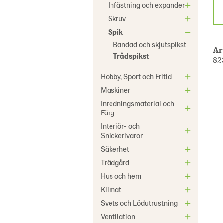
Infästning och expander
Skruv
Spik
Bandad och skjutspikst
Ar
Trådspikst
82
Hobby, Sport och Fritid
Maskiner
Inredningsmaterial och
Färg
Interiör- och
Snickerivaror
Säkerhet
Trädgård
Hus och hem
Klimat
Svets och Lödutrustning
Ventilation