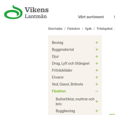
Vårt sortiment
Startsida
/
Fästdon
/
Spik
/
Trådspikst
Beslag
Byggmaterial
Djur
Drag, Lyft och Stängsel
Fritidskläder
Elvaror
Ved, Gasol, Bränsle
Fästdon
Bultartiklar, muttrar och
bric
Byggbeslag