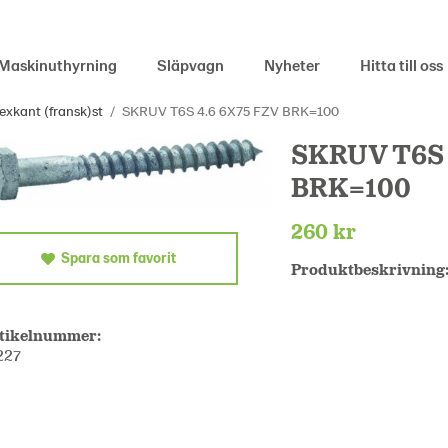
Maskinuthyrning
Släpvagn
Nyheter
Hitta till oss
exkant (fransk)st
/
SKRUV T6S 4.6 6X75 FZV BRK=100
SKRUV T6S 
BRK=100
260 kr
Spara som favorit
Produktbeskrivning
tikelnummer:
227