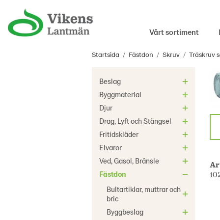
Vårt sortiment
Startsida
/
Fästdon
/
Skruv
/
Träskruv s
Beslag
Byggmaterial
Djur
Drag, Lyft och Stängsel
Fritidskläder
Elvaror
Ved, Gasol, Bränsle
Ar
Fästdon
10
Bultartiklar, muttrar och
bric
Byggbeslag