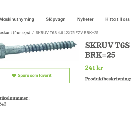
Maskinuthyrning
Släpvagn
Nyheter
Hitta till oss
exkant (fransk)st
/
SKRUV T6S 4.6 12X75 FZV BRK=25
SKRUV T6S 
BRK=25
241 kr
Spara som favorit
Produktbeskrivning
tikelnummer:
243