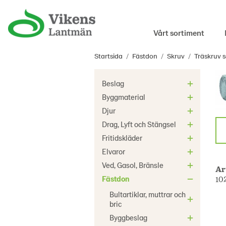
Vårt sortiment
Startsida
/
Fästdon
/
Skruv
/
Träskruv s
Beslag
Byggmaterial
Djur
Drag, Lyft och Stängsel
Fritidskläder
Elvaror
Ved, Gasol, Bränsle
Ar
Fästdon
10
Bultartiklar, muttrar och
bric
Byggbeslag