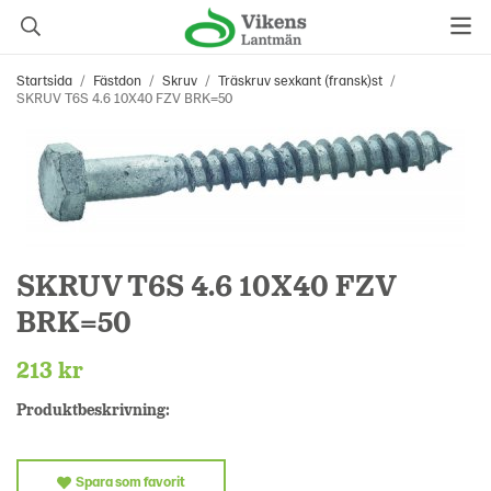
Startsida
/
Fästdon
/
Skruv
/
Träskruv sexkant (fransk)st
/
SKRUV T6S 4.6 10X40 FZV BRK=50
SKRUV T6S 4.6 10X40 FZV
BRK=50
213 kr
Produktbeskrivning:
Spara som favorit