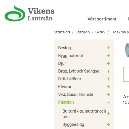
Vårt sortiment
Startsida
/
Fästdon
/
Skruv
/
Träskruv s
Beslag
Byggmaterial
Djur
Drag, Lyft och Stängsel
Fritidskläder
Elvaror
Ved, Gasol, Bränsle
Ar
Fästdon
10
Bultartiklar, muttrar och
bric
Byggbeslag