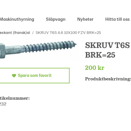
Maskinuthyrning
Släpvagn
Nyheter
Hitta till oss
exkant (fransk)st
/
SKRUV T6S 4.6 10X100 FZV BRK=25
SKRUV T6S 
BRK=25
200 kr
Spara som favorit
Produktbeskrivning
tikelnummer:
232