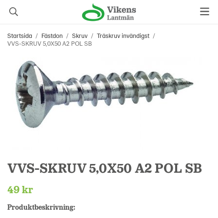
Startsida
/
Fästdon
/
Skruv
/
Träskruv invändigst
/
VVS-SKRUV 5,0X50 A2 POL SB
VVS-SKRUV 5,0X50 A2 POL SB
49 kr
Produktbeskrivning: