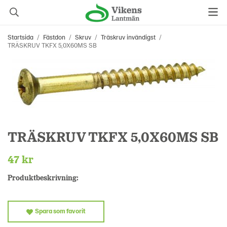
Startsida
/
Fästdon
/
Skruv
/
Träskruv invändigst
/
TRÄSKRUV TKFX 5,0X60MS SB
TRÄSKRUV TKFX 5,0X60MS SB
47 kr
Produktbeskrivning:
Spara som favorit