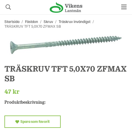
Startsida
/
Fästdon
/
Skruv
/
Träskruv invändigst
/
TRÄSKRUV TFT 5,0X70 ZFMAX SB
TRÄSKRUV TFT 5,0X70 ZFMAX
SB
47 kr
Produktbeskrivning:
Spara som favorit