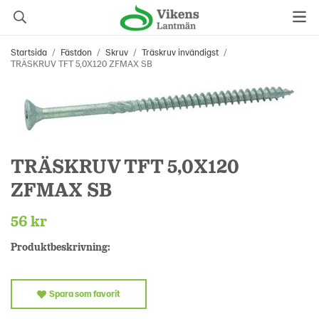
Startsida
/
Fästdon
/
Skruv
/
Träskruv invändigst
/
TRÄSKRUV TFT 5,0X120 ZFMAX SB
TRÄSKRUV TFT 5,0X120
ZFMAX SB
56 kr
Produktbeskrivning:
Spara som favorit