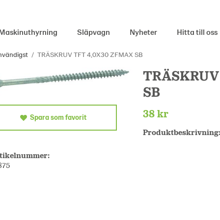
Maskinuthyrning
Släpvagn
Nyheter
Hitta till oss
invändigst
/
TRÄSKRUV TFT 4,0X30 ZFMAX SB
TRÄSKRUV 
SB
38 kr
Spara som favorit
Produktbeskrivning
tikelnummer:
875