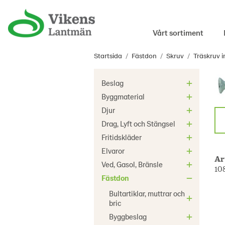
Vårt sortiment
Startsida
/
Fästdon
/
Skruv
/
Träskruv 
Beslag
Byggmaterial
Djur
Drag, Lyft och Stängsel
Fritidskläder
Elvaror
Ar
Ved, Gasol, Bränsle
10
Fästdon
Bultartiklar, muttrar och
bric
Byggbeslag