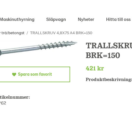
Maskinuthyrning
Släpvagn
Nyheter
Hitta till oss
 trä/betongst
/
TRALLSKRUV 4,8X75 A4 BRK=150
TRALLSKRU
BRK=150
421 kr
Spara som favorit
Produktbeskrivning
tikelnummer:
762