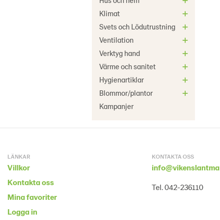
Hus och hem
Klimat
Svets och Lödutrustning
Ventilation
Verktyg hand
Värme och sanitet
Hygienartiklar
Blommor/plantor
Kampanjer
LÄNKAR
KONTAKTA OSS
Villkor
info@vikenslantma
Kontakta oss
Tel. 042-236110
Mina favoriter
Logga in