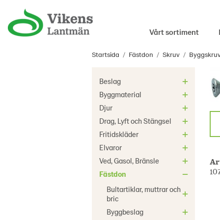
Vårt sortiment
Startsida
/
Fästdon
/
Skruv
/
Byggskruv
Beslag
Byggmaterial
Djur
Drag, Lyft och Stängsel
Fritidskläder
Elvaror
Ved, Gasol, Bränsle
Ar
10
Fästdon
Bultartiklar, muttrar och
bric
Byggbeslag