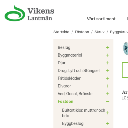
Vårt sortiment
Startsida
/
Fästdon
/
Skruv
/
Byggskruv
Beslag
Byggmaterial
Djur
Drag, Lyft och Stängsel
Fritidskläder
Elvaror
Ar
Ved, Gasol, Bränsle
10
Fästdon
Bultartiklar, muttrar och
bric
Byggbeslag