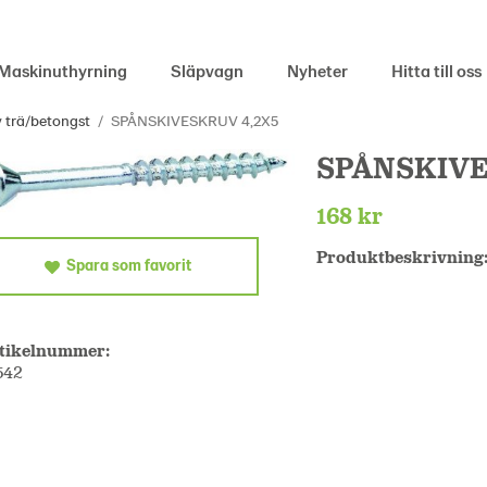
Maskinuthyrning
Släpvagn
Nyheter
Hitta till oss
 trä/betongst
/
SPÅNSKIVESKRUV 4,2X5
SPÅNSKIVE
168 kr
Produktbeskrivning
Spara som favorit
tikelnummer:
542