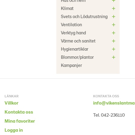
Hus och hem
Klimat
Svets och Lödutrustning
Ventilation
Verktyg hand
Värme och sanitet
Hygienartiklar
Blommor/plantor
Kampanjer
LÄNKAR
KONTAKTA OSS
Villkor
info@vikenslantma
Kontakta oss
Tel. 042-236110
Mina favoriter
Logga in