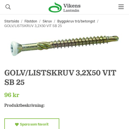
Startsida
/
Fästdon
/
Skruv
/
Byggskruv trä/betongst
/
GOLV/LISTSKRUV 3,2X50 VIT SB 25
GOLV/LISTSKRUV 3,2X50 VIT
SB 25
96 kr
Produktbeskrivning:
Spara som favorit