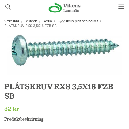
Startsida
/
Fästdon
/
Skruv
/
Byggskruv plåt och balkst
/
PLÅTSKRUV RXS 3,5X16 FZB SB
PLÅTSKRUV RXS 3,5X16 FZB
SB
32 kr
Produktbeskrivning: