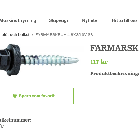
Maskinuthyrning
Släpvagn
Nyheter
Hitta till oss
 plåt och balkst
/
FARMARSKRUV 4,8X35 SV SB
FARMARSKR
117 kr
Produktbeskrivning
Spara som favorit
tikelnummer:
37