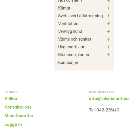
Hus och hem
Klimat
Svets och Lödutrustning
Ventilation
Verktyg hand
Värme och sanitet
Hygienartiklar
Blommor/plantor
Kampanjer
LÄNKAR
KONTAKTA OSS
Villkor
info@vikenslantma
Kontakta oss
Tel. 042-236110
Mina favoriter
Logga in