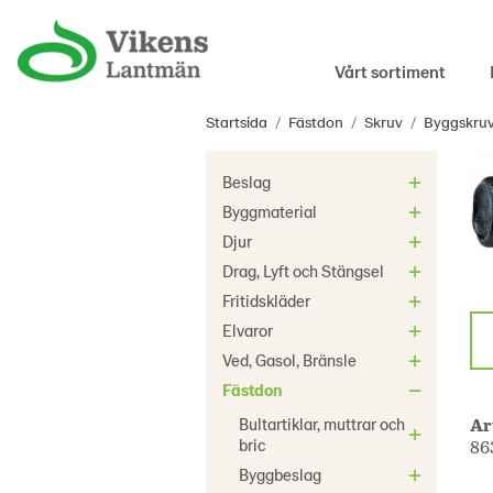
Vårt sortiment
Startsida
/
Fästdon
/
Skruv
/
Byggskruv
Beslag
Byggmaterial
Djur
Drag, Lyft och Stängsel
Fritidskläder
Elvaror
Ved, Gasol, Bränsle
Fästdon
Bultartiklar, muttrar och
Ar
bric
86
Byggbeslag