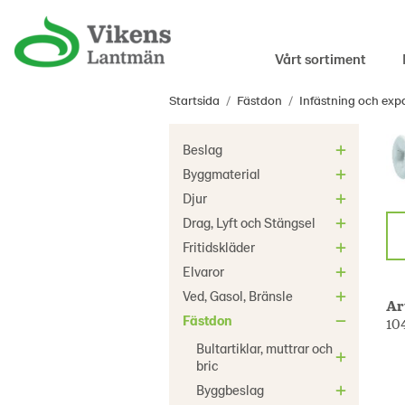
Vårt sortiment
Startsida
/
Fästdon
/
Infästning och exp
Beslag
Byggmaterial
Djur
Drag, Lyft och Stängsel
Fritidskläder
Elvaror
Ved, Gasol, Bränsle
Ar
Fästdon
10
Bultartiklar, muttrar och
bric
Byggbeslag