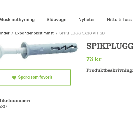
Maskinuthyrning
Släpvagn
Nyheter
Hitta till oss
ander
/
Expander plast mmst
/
SPIKPLUGG 5X30 VIT SB
SPIKPLUGG 
73 kr
Produktbeskrivning
Spara som favorit
tikelnummer:
480