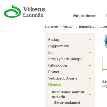
Vårt sortiment
Startsida
/
Fästdon
/
Bultartiklar, muttra
Beslag
Byggmaterial
Djur
Drag, Lyft och Stängsel
Fritidskläder
Elvaror
Ved, Gasol, Bränsle
Ar
Fästdon
10
Bultartiklar, muttrar
och bric
Skruv sexkantst