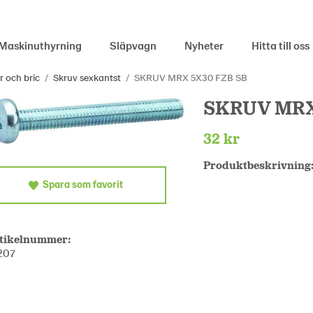
Maskinuthyrning
Släpvagn
Nyheter
Hitta till oss
r och bric
/
Skruv sexkantst
/
SKRUV MRX 5X30 FZB SB
SKRUV MRX
32 kr
Produktbeskrivning
Spara som favorit
tikelnummer:
207