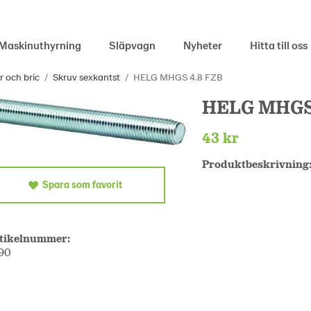
Maskinuthyrning
Släpvagn
Nyheter
Hitta till oss
r och bric
/
Skruv sexkantst
/
HELG MHGS 4.8 FZB
HELG MHGS
43 kr
Produktbeskrivning
Spara som favorit
tikelnummer:
90