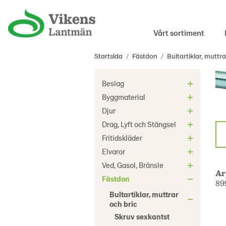
Vårt sortiment
Startsida
/
Fästdon
/
Bultartiklar, muttra
Beslag
Byggmaterial
Djur
Drag, Lyft och Stängsel
Fritidskläder
Elvaror
Ved, Gasol, Bränsle
Ar
Fästdon
89
Bultartiklar, muttrar
och bric
Skruv sexkantst