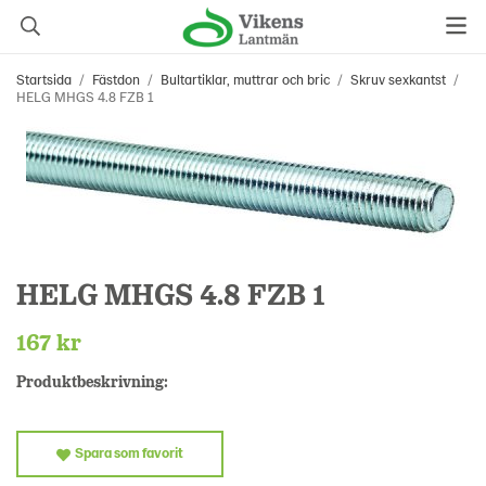
Startsida
/
Fästdon
/
Bultartiklar, muttrar och bric
/
Skruv sexkantst
/
HELG MHGS 4.8 FZB 1
HELG MHGS 4.8 FZB 1
167 kr
Produktbeskrivning:
Spara som favorit