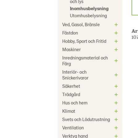
och lys
Inomhusbelysning
Utomhusbelysning
Ved, Gasol, Bränsle
Ar
Fästdon
10
Hobby, Sport och Fritid
Maskiner
Inredningsmaterial och
Färg
Interiör- och
Snickerivaror
Säkerhet
Trädgård
Hus och hem
Klimat
Svets och Lödutrustning
Ventilation
Verktyg hand