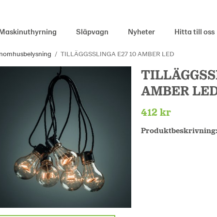
Maskinuthyrning
Släpvagn
Nyheter
Hitta till oss
Inomhusbelysning
/
TILLÄGGSSLINGA E27 10 AMBER LED
TILLÄGGSSL
AMBER LE
412 kr
Produktbeskrivning