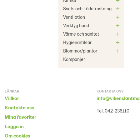
Klimat
Svets och Lödutrustning
Ventilation
Verktyg hand
Värme och sanitet
Hygienartiklar
Blommor/plantor
Kampanjer
LÄNKAR
KONTAKTA OSS
Villkor
info@vikenslantma
Kontakta oss
Tel. 042-236110
Mina favoriter
Logga in
Om cookies