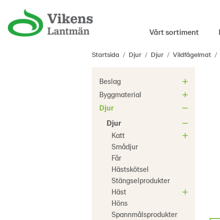
Vårt sortiment
Startsida
/
Djur
/
Djur
/
Vildfågelmat
/
Beslag
Byggmaterial
Djur
Djur
Katt
Smådjur
Får
Hästskötsel
Stängselprodukter
Häst
Höns
Spannmålsprodukter