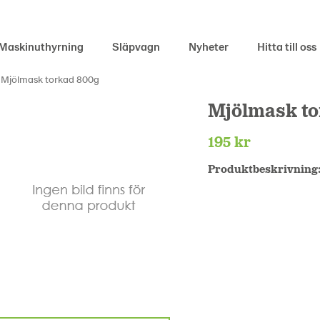
Maskinuthyrning
Släpvagn
Nyheter
Hitta till oss
Mjölmask torkad 800g
Mjölmask t
195 kr
Produktbeskrivning