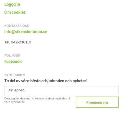
Logga in
Om cookies
KONTAKTA OSS
info@vikenslantman.se
Tel. 042-236110
FÖLJ OSS
Facebook
NYHETSBREV
Ta del av våra bästa erbjudanden och nyheter!
De uppgifter du matar in kommer endast användas till
våra nyhetsbrev.
Prenumerera