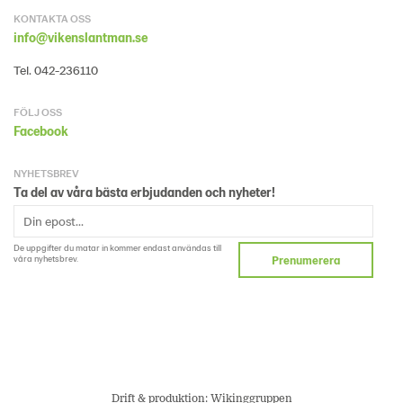
KONTAKTA OSS
info@vikenslantman.se
Tel. 042-236110
FÖLJ OSS
Facebook
NYHETSBREV
Ta del av våra bästa erbjudanden och nyheter!
De uppgifter du matar in kommer endast användas till
våra nyhetsbrev.
Prenumerera
Drift & produktion:
Wikinggruppen