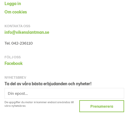
Logga in
Om cookies
KONTAKTA OSS
info@vikenslantman.se
Tel. 042-236110
FÖLJ OSS
Facebook
NYHETSBREV
Ta del av våra bästa erbjudanden och nyheter!
De uppgifter du matar in kommer endast användas till
våra nyhetsbrev.
Prenumerera