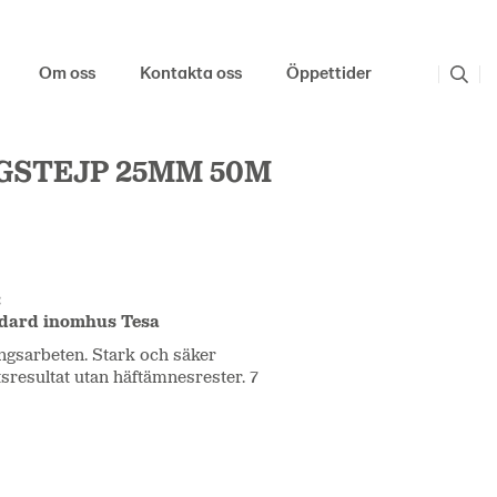
Om oss
Kontakta oss
Öppettider
GSTEJP 25MM 50M
:
ndard inomhus Tesa
ingsarbeten. Stark och säker
tsresultat utan häftämnesrester. 7