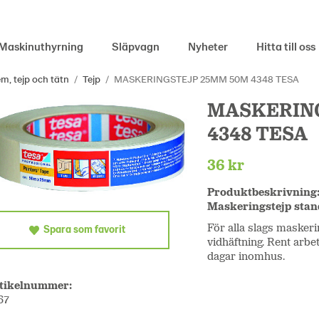
Maskinuthyrning
Släpvagn
Nyheter
Hitta till oss
em, tejp och tätn
/
Tejp
/
MASKERINGSTEJP 25MM 50M 4348 TESA
MASKERIN
4348 TESA
36 kr
Produktbeskrivning
Maskeringstejp sta
För alla slags masker
Spara som favorit
vidhäftning. Rent arbe
dagar inomhus.
tikelnummer:
67