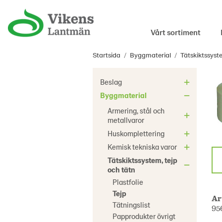
Vårt sortiment
Startsida
/
Byggmaterial
/
Tätskiktssyst
Beslag
Byggmaterial
Armering, stål och
metallvaror
Huskomplettering
Kemisk tekniska varor
Tätskiktssystem, tejp
och tätn
Plastfolie
Tejp
Ar
Tätningslist
95
Papprodukter övrigt