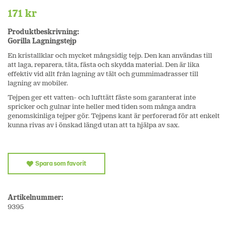
171 kr
Produktbeskrivning:
Gorilla Lagningstejp
En kristallklar och mycket mångsidig tejp. Den kan användas till
att laga, reparera, täta, fästa och skydda material. Den är lika
effektiv vid allt från lagning av tält och gummimadrasser till
lagning av mobiler.
Tejpen ger ett vatten- och lufttätt fäste som garanterat inte
spricker och gulnar inte heller med tiden som många andra
genomskinliga tejper gör. Tejpens kant är perforerad för att enkelt
kunna rivas av i önskad längd utan att ta hjälpa av sax.
Spara som favorit
Artikelnummer:
9395